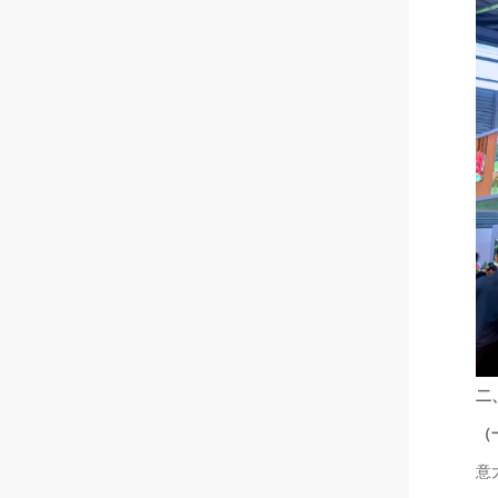
二
（
意