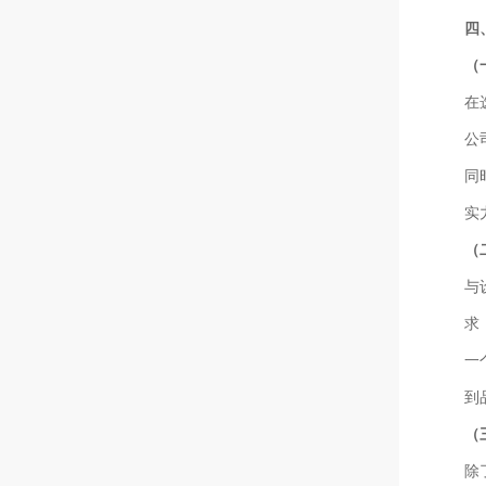
四
（
在
公
同
实
（
与
求
一
到
（
除