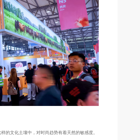
这样的文化土壤中，对时尚趋势有着天然的敏感度。