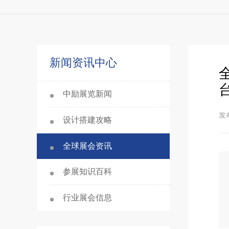
新闻资讯中心
中励展览新闻
发布
设计搭建攻略
全球展会资讯
参展知识百科
行业展会信息