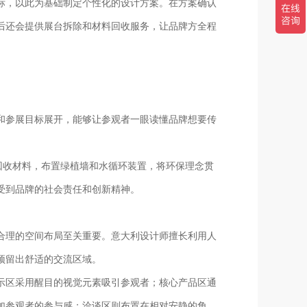
标，以此为基础制定个性化的设计方案。在方案确认
后还会提供展台拆除和材料回收服务，让品牌方全程
和参展目标展开，能够让参观者一眼读懂品牌想要传
回收材料，布置绿植墙和水循环装置，将环保理念贯
受到品牌的社会责任和创新精神。
合理的空间布局至关重要。意大利设计师擅长利用人
预留出舒适的交流区域。
示区采用醒目的视觉元素吸引参观者；核心产品区通
加参观者的参与感；洽谈区则布置在相对安静的角