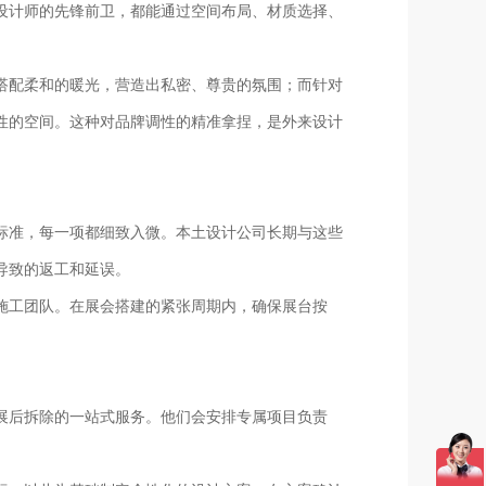
设计师的先锋前卫，都能通过空间布局、材质选择、
搭配柔和的暖光，营造出私密、尊贵的氛围；而针对
性的空间。这种对品牌调性的精准拿捏，是外来设计
标准，每一项都细致入微。本土设计公司长期与这些
导致的返工和延误。
施工团队。在展会搭建的紧张周期内，确保展台按
展后拆除的一站式服务。他们会安排专属项目负责