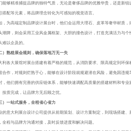
们能够精准捕捉品牌的独特气质，无论是奢侈品牌的优雅华贵，还是新锐
彩搭配等元素，将品牌理念转化为可感知的视觉语言。
如，为高端定制品牌设计展台时，他们会运用大理石、皮革等奢华材质，
头潮牌，则会采用工业风金属框架、大胆的撞色设计，打造充满活力与个
队难以企及的。
二）熟稔展会规则，确保落地万无一失
大利各大展馆对展台搭建有着严格的规范，从消防要求、限高规定到环保
馆合作，对规则烂熟于心，能够在设计阶段就规避潜在风险，避免因违规
时，他们拥有完善的供应链体系，能够快速调配高质量的搭建材料和专业
、按质完成，让品牌方无后顾之忧。
三）一站式服务，全程省心省力
业的意大利展台设计公司提供从前期策划、设计方案制定，到现场搭建、
，全程与品牌方沟通对接，及时反馈进度和解决问题。