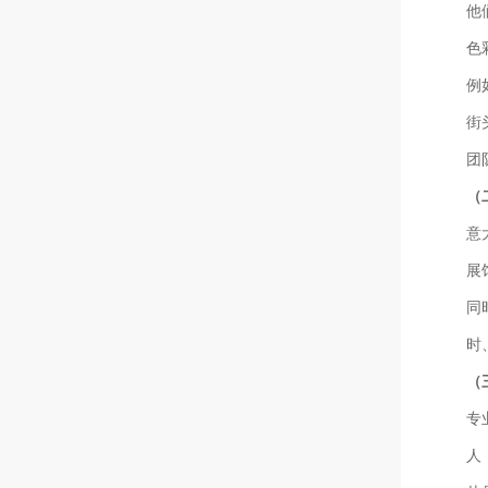
他
色
例
街
团
（
意
展
同
时
（
专
人