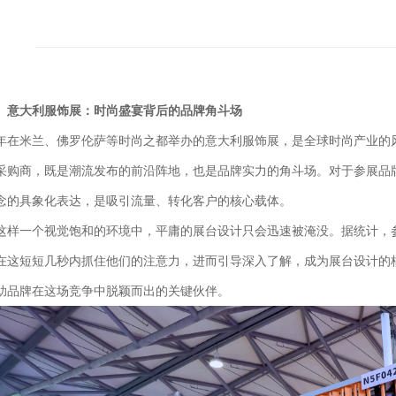
、意大利服饰展：时尚盛宴背后的品牌角斗场
年在米兰、佛罗伦萨等时尚之都举办的意大利服饰展，是全球时尚产业的
采购商，既是潮流发布的前沿阵地，也是品牌实力的角斗场。对于参展品
念的具象化表达，是吸引流量、转化客户的核心载体。
这样一个视觉饱和的环境中，平庸的展台设计只会迅速被淹没。据统计，
在这短短几秒内抓住他们的注意力，进而引导深入了解，成为展台设计的
助品牌在这场竞争中脱颖而出的关键伙伴。