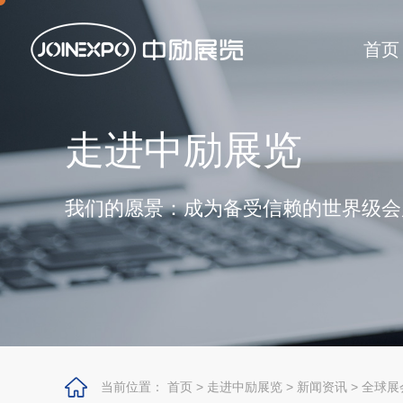
首页
走进中励展览
我们的愿景：成为备受信赖的世界级会
当前位置：
首页
>
走进中励展览
>
新闻资讯
>
全球展