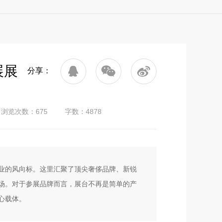
展展
分享：
浏览次数：675
字数：4878
业的风向标。这里汇聚了顶尖奢侈品牌、新锐
场。对于参展品牌而言，展台不再是简单的产
心载体。