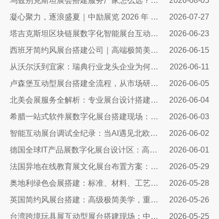
乌兹别克斯坦展会搭建服务厂家怎么选？避开行业乱象，实地工厂服务商才是参展标配
2026-08-05
凝心聚力，逐浪盛夏｜中励展览 2026 年 7 月莫干山三日团建之旅圆满收官
2026-07-27
塔吉克斯坦区块链展数字化智能展台互动区全方案：高转化、可溯源、适配中亚数字市场的展台搭建指南
2026-06-23
西班牙简约风展台搭建公司｜高端极简美学，打造欧洲展会专属展示空间
2026-06-15
从沃尔沃到宜家：瑞典行业龙头企业为何信赖我们的展台设计？
2026-06-11
卢森堡互动型展台搭建全流程，从市场研判、方案设计、技术落地……
2026-06-05
北美会展服务全解析：专业展台设计搭建，助力企业深耕北美市场
2026-06-04
希腊一站式软件展数字化展台搭建现场：科技赋能出海，打造欧洲数字展示新标杆
2026-06-03
智能互动展台调试全纪录：当AI遇见北欧展厅，一场技术与匠心交手的硬仗
2026-06-02
德国全球IT产品展数字化展台设计区：高端科技展台搭建核心方案
2026-06-01
法国异地在线教育展文化展台布置方案：兼顾品牌质感与引流转化
2026-05-29
奥地利绿色会展搭建：标准、材料、工艺与落地全解
2026-05-28
英国简约风展台搭建：高级极简美学，重塑国际展会品牌展示质感
2026-05-26
台湾跨境玩具展互动型展台搭建现场：中励展览设计搭建公司
2026-05-25