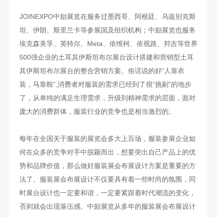
JOINEXPO中励展览在服务过墨西哥、阿根廷、乌兹别克斯
坦、伊朗、斯里兰卡等参展国及组织机构；中励展览也服务
埃克森美孚、英特尔、Meta、依维柯、依视路、邦吉等世界
500强企业的土耳其伊斯坦布尔展台设计搭建和营销型土耳
其伊斯坦布尔展台的整合营销方案。俗话说的好“人靠衣
装，马靠鞍”,消费者对服装的需求已经到了很“挑剔”的地步
了，从单纯的满足生理需求，升级到精神需求的层面，面对
庞大的消费群体，服装行业的竞争也是相当激烈的。
每年在全国关于服装的展览会多大上百场，服装参展企业如
何在众多的竞争对手中脱颖而出，想要突出自己产品上的优
势和品牌价值，那么做好服装展会布展设计方案是重要的方
法了。服装展会布展设计不仅要具有着一些时尚的氛围，同
时展台设计也一定要和谐，一定要紧跟着时代潮流的变化，
否则就会出现落伍感。中励展览从多年的服装展会布展设计