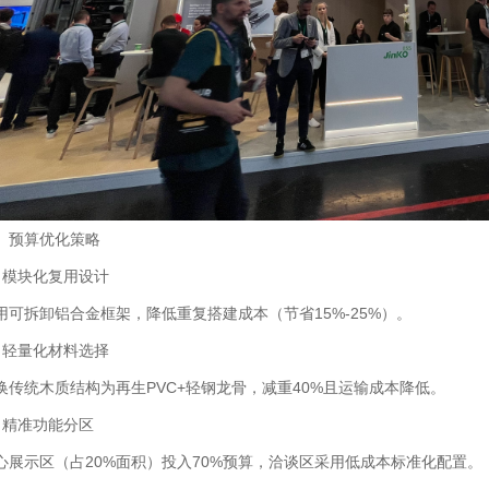
、预算优化策略
1、模块化复用设计‌
用可拆卸铝合金框架，降低重复搭建成本（节省15%-25%）‌。
2、轻量化材料选择‌
换传统木质结构为再生PVC+轻钢龙骨，减重40%且运输成本降低‌。
3、精准功能分区‌
心展示区（占20%面积）投入70%预算，洽谈区采用低成本标准化配置‌。