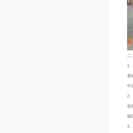
二
‌
基
中
‌
创
德
3