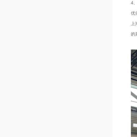
‌
优
上
的