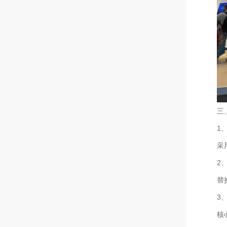
三
‌
采
‌
替
‌
核