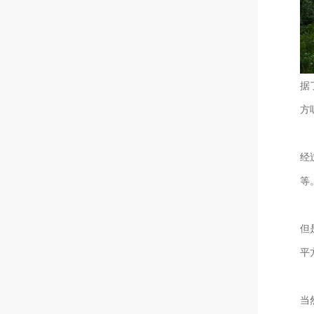
据
方
经
等
但
平
当