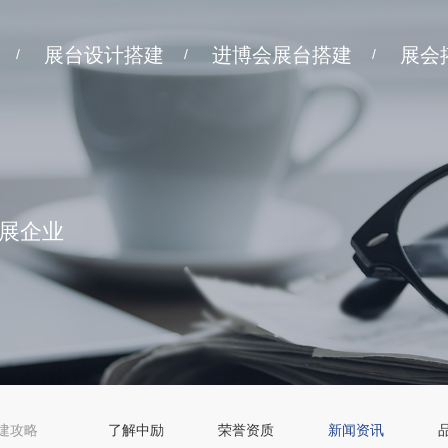
展台设计搭建
进博会展台搭建
展会
/
/
/
展企业
建攻略
了解中励
荣誉资质
新闻资讯