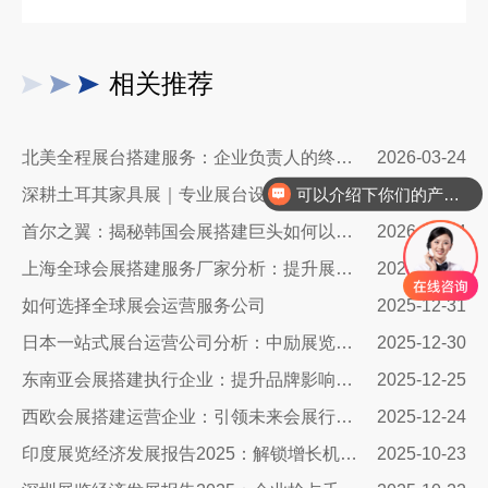
相关推荐
可以介绍下你们的产品么
北美全程展台搭建服务：企业负责人的终极指南
2026-03-24
深耕土耳其家具展｜专业展台设计搭建，让中国家具品牌抢占中东欧市场C位
2026-03-17
你们是怎么收费的呢
首尔之翼：揭秘韩国会展搭建巨头如何以极致细节与创新科技赋能全球品牌
2026-03-04
上海全球会展搭建服务厂家分析：提升展会质量与体验的关键
2026-01-04
如何选择全球展会运营服务公司
2025-12-31
日本一站式展台运营公司分析：中励展览设计搭建公司
2025-12-30
东南亚会展搭建执行企业：提升品牌影响力与业务拓展的关键伙伴
2025-12-25
西欧会展搭建运营企业：引领未来会展行业的先锋力量
2025-12-24
印度展览经济发展报告2025：解锁增长机遇与策略指南
2025-10-23