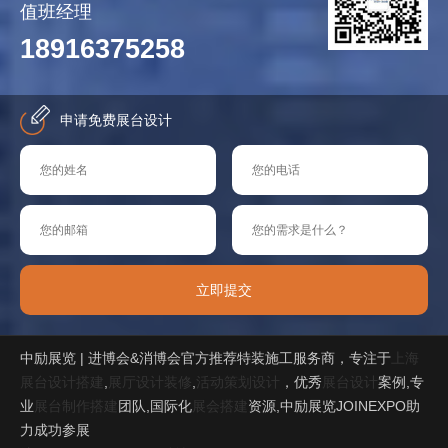
值班经理
18916375258
申请免费展台设计
立即提交
中励展览 | 进博会&消博会官方推荐特装施工服务商，专注于
上海
展台设计搭建
,
展厅设计装修
,
活动策划设计
，优秀
展台设计
案例,专
业
展台制作搭建
团队,国际化
展会搭建
资源,中励展览JOINEXPO助
力成功参展