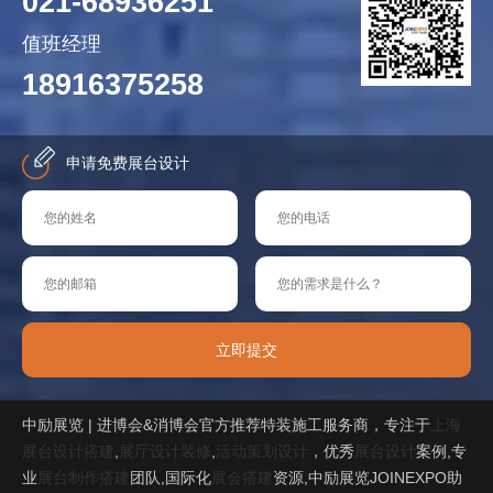
021-68936251
值班经理
18916375258
申请免费展台设计
立即提交
中励展览 | 进博会&消博会官方推荐特装施工服务商，专注于
上海
展台设计搭建
,
展厅设计装修
,
活动策划设计
，优秀
展台设计
案例,专
业
展台制作搭建
团队,国际化
展会搭建
资源,中励展览JOINEXPO助