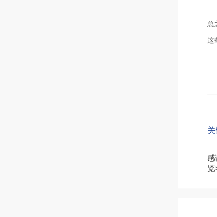
总
这
关
感
览