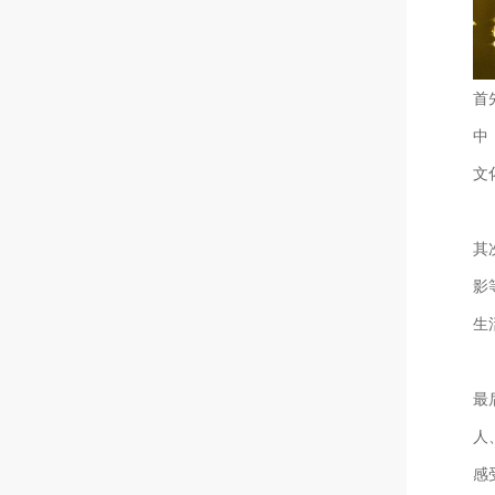
首
中
文
其
影
生
最
人
感