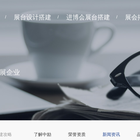
展台设计搭建
进博会展台搭建
展会
/
/
/
展企业
建攻略
了解中励
荣誉资质
新闻资讯