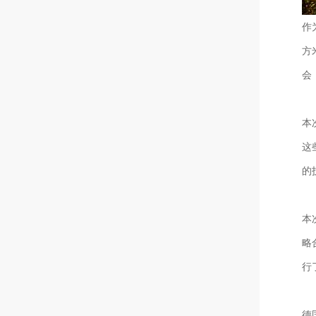
作
方
会
本
这
的
本
略
行
德