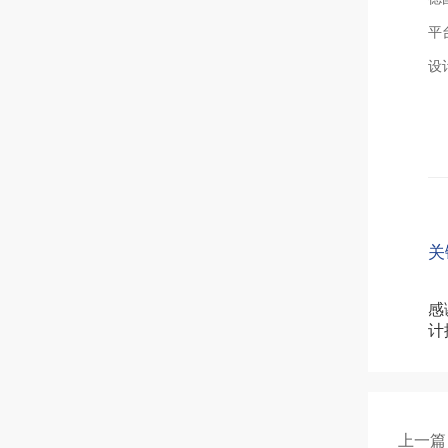
平
设
关
感
计