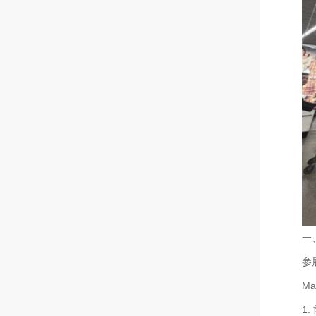
一
参
M
1