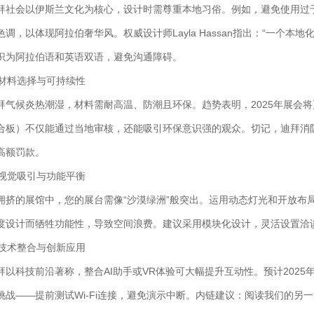
拜社会以伊斯兰文化为核心，设计时需尊重本地习俗。例如，避免使用过
色调，以体现阿拉伯奢华风。权威设计师Layla Hassan指出：“一个本
识为阿拉伯语和英语双语，避免沟通障碍。
. 材料选择与可持续性
拜气候炎热潮湿，材料需耐高温、防潮且环保。趋势表明，2025年展会将更
合板）不仅能通过当地审核，还能吸引环保意识强的观众。切记，迪拜消
高额罚款。
. 视觉吸引与功能平衡
拥挤的展馆中，您的展台需像“沙漠绿洲”般突出。运用动态灯光和开放布
度设计而牺牲功能性，导致空间浪费。建议采用模块化设计，灵活设置洽
. 技术整合与创新应用
拜以科技前沿著称，整合AI助手或VR体验可大幅提升互动性。预计202
挑战——提前测试Wi-Fi连接，避免演示中断。内链建议：阅读我们的另一