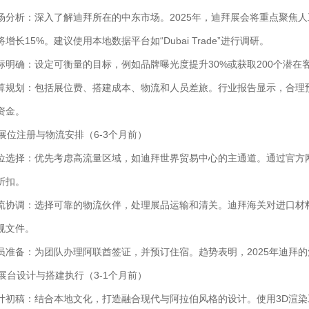
场分析：深入了解迪拜所在的中东市场。2025年，迪拜展会将重点聚焦
将增长15%。建议使用本地数据平台如“Dubai Trade”进行调研。
标明确：设定可衡量的目标，例如品牌曝光度提升30%或获取200个潜
算规划：包括展位费、搭建成本、物流和人员差旅。行业报告显示，合理预
资金。
. 展位注册与物流安排（6-3个月前）
位选择：优先考虑高流量区域，如迪拜世界贸易中心的主通道。通过官方网
折扣。
流协调：选择可靠的物流伙伴，处理展品运输和清关。迪拜海关对进口材
规文件。
员准备：为团队办理阿联酋签证，并预订住宿。趋势表明，2025年迪拜
. 展台设计与搭建执行（3-1个月前）
计初稿：结合本地文化，打造融合现代与阿拉伯风格的设计。使用3D渲