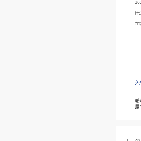
2
计
在
关
感
展