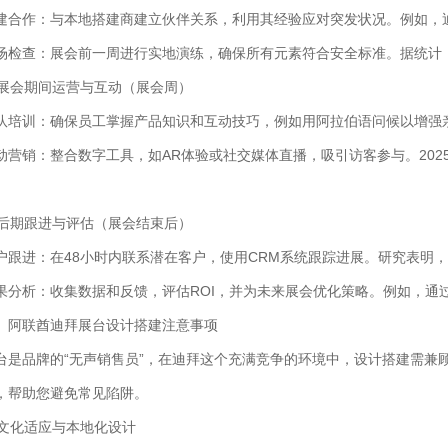
建合作：与本地搭建商建立伙伴关系，利用其经验应对突发状况。例如，
场检查：展会前一周进行实地演练，确保所有元素符合安全标准。据统计，
. 展会期间运营与互动（展会周）
队培训：确保员工掌握产品知识和互动技巧，例如用阿拉伯语问候以增强
动营销：整合数字工具，如AR体验或社交媒体直播，吸引访客参与。202
。
. 后期跟进与评估（展会结束后）
户跟进：在48小时内联系潜在客户，使用CRM系统跟踪进展。研究表明，
果分析：收集数据和反馈，评估ROI，并为未来展会优化策略。例如，通
、阿联酋迪拜展台设计搭建注意事项
台是品牌的“无声销售员”，在迪拜这个充满竞争的环境中，设计搭建需兼
，帮助您避免常见陷阱。
. 文化适应与本地化设计