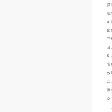
搭
现
4
团
互
台
5
客
效
二
展
议
1