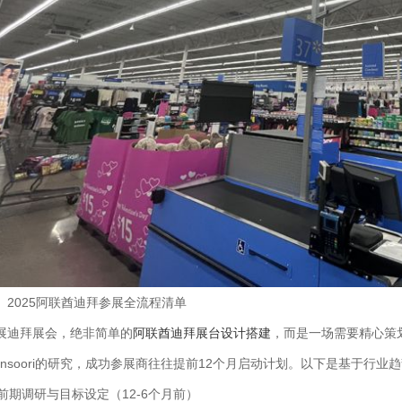
、2025阿联酋迪拜参展全流程清单
展迪拜展会，绝非简单的
阿联酋迪拜展台设计搭建
，而是一场需要精心策划的
ansoori的研究，成功参展商往往提前12个月启动计划。以下是基于行
. 前期调研与目标设定（12-6个月前）