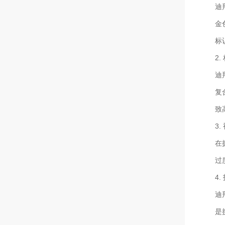
迪
金
标
2
迪
复
致
3
在
过
4
迪
是