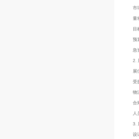
市
量
目
预
急
2
展
受
物
合
人
3
设