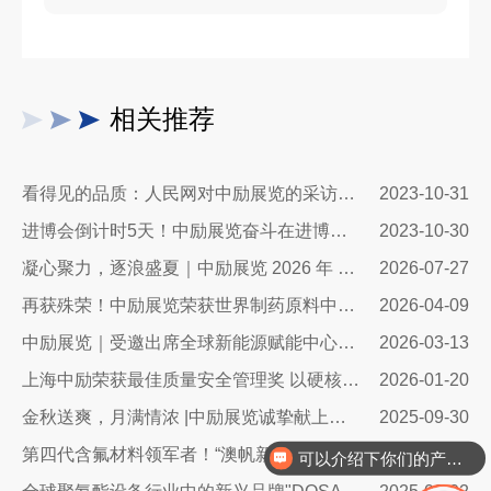
相关推荐
看得见的品质：人民网对中励展览的采访报道
2023-10-31
进博会倒计时5天！中励展览奋斗在进博会开幕式之前！
2023-10-30
凝心聚力，逐浪盛夏｜中励展览 2026 年 7 月莫干山三日团建之旅圆满收官
2026-07-27
再获殊荣！中励展览荣获世界制药原料中国展可持续金奖
2026-04-09
中励展览｜受邀出席全球新能源赋能中心开幕盛典，共筑绿色会展新生态
2026-03-13
上海中励荣获最佳质量安全管理奖 以硬核实力护航会展行业高质量发展
2026-01-20
金秋送爽，月满情浓 |中励展览诚挚献上中秋祝福，共绘团圆新篇章
2025-09-30
可以介绍下你们的产品么
第四代含氟材料领军者！“澳帆新材料”参展2025中国国际聚氨酯展览会
2025-09-02
你们是怎么收费的呢