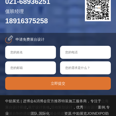
021-68936251
值班经理
18916375258
申请免费展台设计
立即提交
中励展览 | 进博会&消博会官方推荐特装施工服务商，专注于
上海
展台设计搭建
,
展厅设计装修
,
活动策划设计
，优秀
展台设计
案例,专
业
展台制作搭建
团队,国际化
展会搭建
资源,中励展览JOINEXPO助