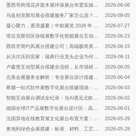
墨西哥跨境花卉苗木展环保展台布置实操指南：避开行业骗局，靠绿色展台拿下北美花卉订单
2026-08-06
乌兹别克斯坦展会搭建服务厂家怎么选？避开行业乱象，实地工厂服务商才是参展标配
2026-08-05
凝心聚力，逐浪盛夏｜中励展览 2026 年 7 月莫干山三日团建之旅圆满收官
2026-07-27
塔吉克斯坦区块链展数字化智能展台互动区全方案：高转化、可溯源、适配中亚数字市场的展台搭建指南
2026-06-23
西班牙简约风展台搭建公司｜高端极简美学，打造欧洲展会专属展示空间
2026-06-15
从沃尔沃到宜家：瑞典行业龙头企业为何信赖我们的展台设计？
2026-06-11
卢森堡互动型展台搭建全流程，从市场研判、方案设计、技术落地……
2026-06-05
北美会展服务全解析：专业展台设计搭建，助力企业深耕北美市场
2026-06-04
希腊一站式软件展数字化展台搭建现场：科技赋能出海，打造欧洲数字展示新标杆
2026-06-03
智能互动展台调试全纪录：当AI遇见北欧展厅，一场技术与匠心交手的硬仗
2026-06-02
德国全球IT产品展数字化展台设计区：高端科技展台搭建核心方案
2026-06-01
法国异地在线教育展文化展台布置方案：兼顾品牌质感与引流转化
2026-05-29
奥地利绿色会展搭建：标准、材料、工艺与落地全解
2026-05-28