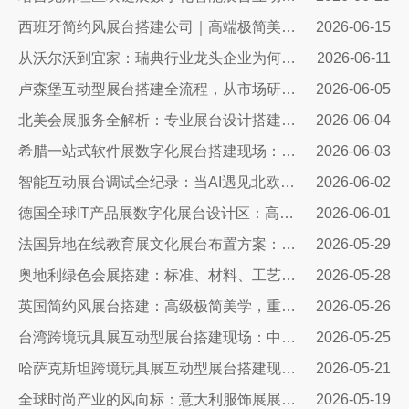
西班牙简约风展台搭建公司｜高端极简美学，打造欧洲展会专属展示空间
2026-06-15
从沃尔沃到宜家：瑞典行业龙头企业为何信赖我们的展台设计？
2026-06-11
卢森堡互动型展台搭建全流程，从市场研判、方案设计、技术落地……
2026-06-05
北美会展服务全解析：专业展台设计搭建，助力企业深耕北美市场
2026-06-04
希腊一站式软件展数字化展台搭建现场：科技赋能出海，打造欧洲数字展示新标杆
2026-06-03
智能互动展台调试全纪录：当AI遇见北欧展厅，一场技术与匠心交手的硬仗
2026-06-02
德国全球IT产品展数字化展台设计区：高端科技展台搭建核心方案
2026-06-01
法国异地在线教育展文化展台布置方案：兼顾品牌质感与引流转化
2026-05-29
奥地利绿色会展搭建：标准、材料、工艺与落地全解
2026-05-28
英国简约风展台搭建：高级极简美学，重塑国际展会品牌展示质感
2026-05-26
台湾跨境玩具展互动型展台搭建现场：中励展览设计搭建公司
2026-05-25
哈萨克斯坦跨境玩具展互动型展台搭建现场｜从图纸到落地，打造中亚流量标杆展台
2026-05-21
全球时尚产业的风向标：意大利服饰展展台设计公司
2026-05-19