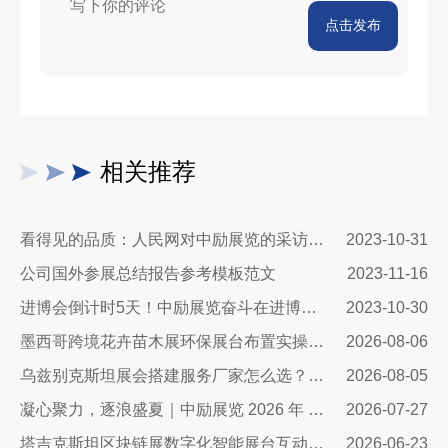
2023-07-10 12:30:46
点击发布
这个展台设计的很央企，厚重中不乏创新，犹
如大鹏展翅翱翔于苍穹之间
2023-07-06 18:57:14
相关推荐
果然是大企业，这个展台效果做的很大气，整
体结构四平八稳，很有风范，不过是不是科技
看得见的品质：人民网对中励展览的采访报道
2023-10-31
感再增加一些
2023-06-29 11:45:20
公司国外参展总结报告参考模板范文
2023-11-16
进博会倒计时5天！中励展览奋斗在进博会开幕式之前！
2023-10-30
墨西哥跨境花卉苗木展环保展台布置实操指南：避开行业骗局，靠绿色展台拿下北美花卉订单
2026-08-06
乌兹别克斯坦展会搭建服务厂家怎么选？避开行业乱象，实地工厂服务商才是参展标配
2026-08-05
凝心聚力，逐浪盛夏｜中励展览 2026 年 7 月莫干山三日团建之旅圆满收官
2026-07-27
塔吉克斯坦区块链展数字化智能展台互动区全方案：高转化、可溯源、适配中亚数字市场的展台搭建指南
2026-06-23