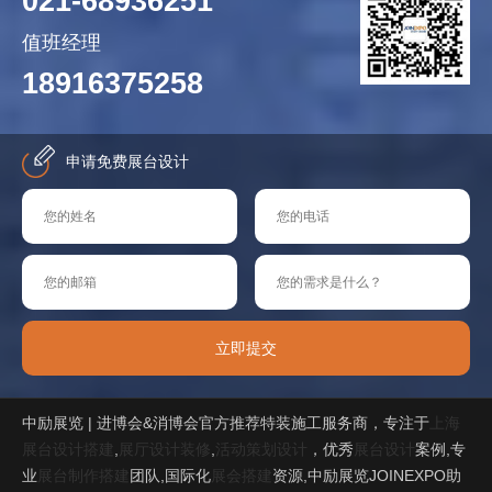
021-68936251
值班经理
18916375258
申请免费展台设计
立即提交
中励展览 | 进博会&消博会官方推荐特装施工服务商，专注于
上海
展台设计搭建
,
展厅设计装修
,
活动策划设计
，优秀
展台设计
案例,专
业
展台制作搭建
团队,国际化
展会搭建
资源,中励展览JOINEXPO助