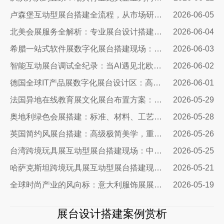
卢森堡互动型展台搭建全流程，从市场研判、方案设计、技术落地……
2026-06-05
北美会展服务全解析：专业展台设计搭建，助力企业深耕北美市场
2026-06-04
希腊一站式软件展数字化展台搭建现场：科技赋能出海，打造欧洲数字展示新标杆
2026-06-03
智能互动展台调试全纪录：当AI遇见北欧展厅，一场技术与匠心交手的硬仗
2026-06-02
德国全球IT产品展数字化展台设计区：高端科技展台搭建核心方案
2026-06-01
法国异地在线教育展文化展台布置方案：兼顾品牌质感与引流转化
2026-05-29
奥地利绿色会展搭建：标准、材料、工艺与落地全解
2026-05-28
英国简约风展台搭建：高级极简美学，重塑国际展会品牌展示质感
2026-05-26
台湾跨境玩具展互动型展台搭建现场：中励展览设计搭建公司
2026-05-25
哈萨克斯坦跨境玩具展互动型展台搭建现场｜从图纸到落地，打造中亚流量标杆展台
2026-05-21
全球时尚产业的风向标：意大利服饰展展台设计公司
2026-05-19
展台设计搭建案例赏析