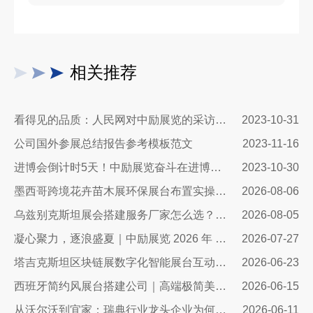
相关推荐
看得见的品质：人民网对中励展览的采访报道
2023-10-31
公司国外参展总结报告参考模板范文
2023-11-16
进博会倒计时5天！中励展览奋斗在进博会开幕式之前！
2023-10-30
墨西哥跨境花卉苗木展环保展台布置实操指南：避开行业骗局，靠绿色展台拿下北美花卉订单
2026-08-06
乌兹别克斯坦展会搭建服务厂家怎么选？避开行业乱象，实地工厂服务商才是参展标配
2026-08-05
凝心聚力，逐浪盛夏｜中励展览 2026 年 7 月莫干山三日团建之旅圆满收官
2026-07-27
塔吉克斯坦区块链展数字化智能展台互动区全方案：高转化、可溯源、适配中亚数字市场的展台搭建指南
2026-06-23
西班牙简约风展台搭建公司｜高端极简美学，打造欧洲展会专属展示空间
2026-06-15
从沃尔沃到宜家：瑞典行业龙头企业为何信赖我们的展台设计？
2026-06-11